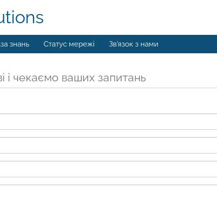
utions
за знань
Статус мережі
Зв'язок з нами
і і чекаємо ваших запитань