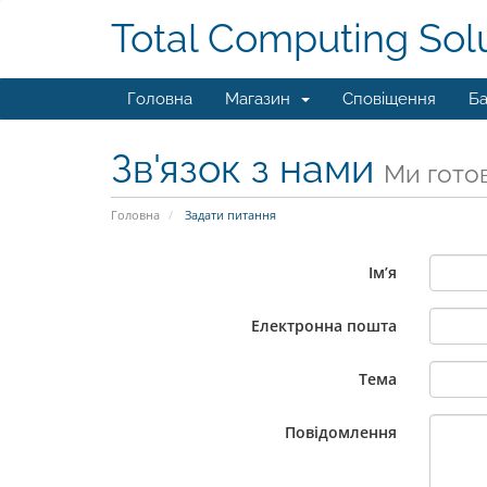
Total Computing Sol
Головна
Магазин
Сповіщення
Ба
Зв'язок з нами
Ми готов
Головна
Задати питання
Ім’я
Електронна пошта
Тема
Повідомлення