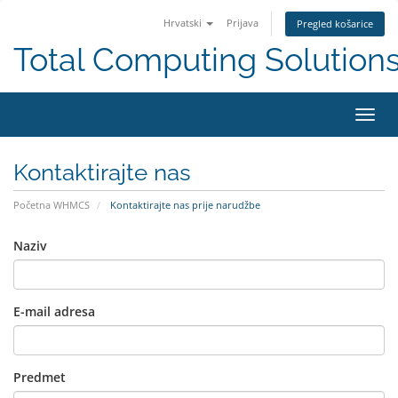
Hrvatski
Prijava
Pregled košarice
Total Computing Solution
Preba
navig
Kontaktirajte nas
Početna WHMCS
Kontaktirajte nas prije narudžbe
Naziv
E-mail adresa
Predmet