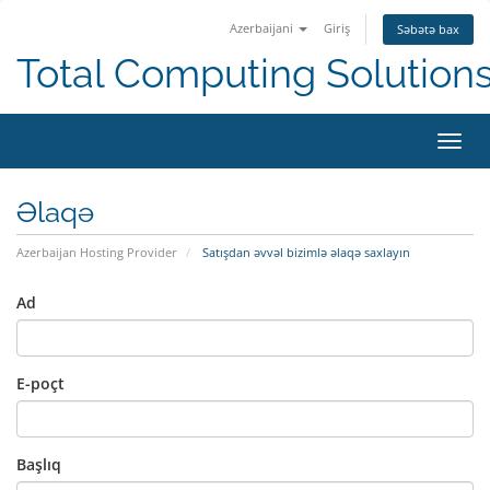
Azerbaijani
Giriş
Səbətə bax
Total Computing Solution
Naviq
keçid
Əlaqə
Azerbaijan Hosting Provider
Satışdan əvvəl bizimlə əlaqə saxlayın
Ad
E-poçt
Başlıq