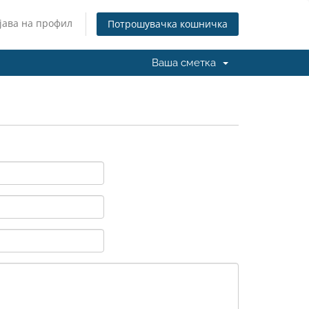
јава на профил
Потрошувачка кошничка
Ваша сметка