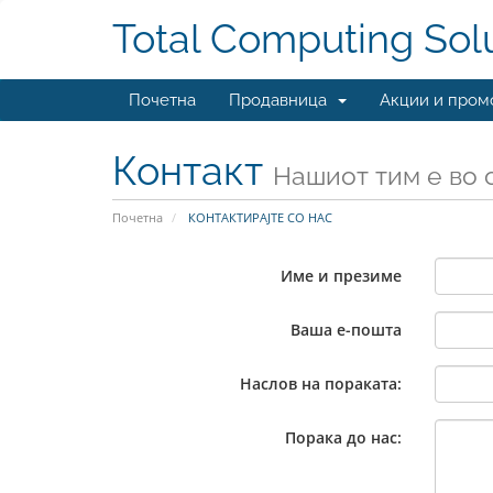
Total Computing Sol
Почетна
Продавница
Акции и пром
Контакт
Нашиот тим е во 
Почетна
КОНТАКТИРАЈТЕ СО НАС
Име и презиме
Ваша е-пошта
Наслов на пораката:
Порака до нас: