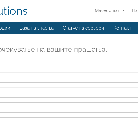
utions
Macedonian
На
оции
База на знаења
Статус на сервери
Контакт
очекување на вашите прашања.