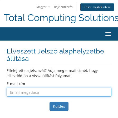
Magyar
Bejelentkezés
Kosár megtekintése
Total Computing Solution
Váltá
a
navig
Elveszett Jelszó alaphelyzetbe
állítása
Elfelejtette a jelszavát? Adja meg e-mail címét, hogy
elkezdődjön a visszaállítási folyamat.
E-mail cím
Küldés