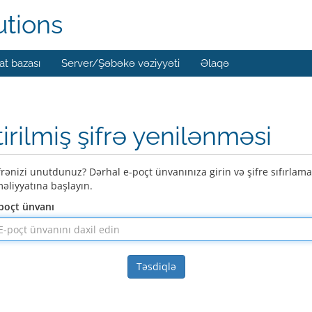
utions
t bazası
Server/Şəbəkə vəziyyəti
Əlaqə
tirilmiş şifrə yenilənməsi
frənizi unutdunuz? Dərhal e-poçt ünvanınıza girin və şifre sıfırlama
əliyyatına başlayın.
poçt ünvanı
Təsdiqlə