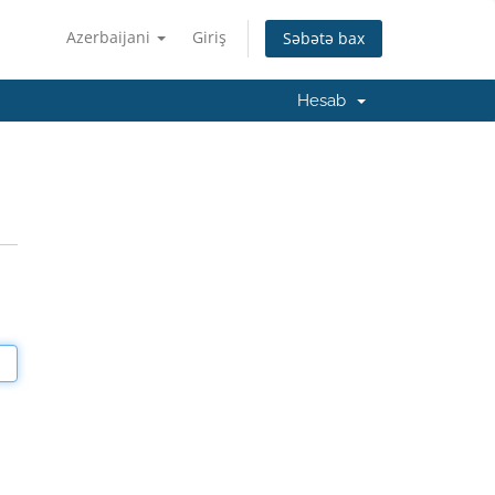
Azerbaijani
Giriş
Səbətə bax
Hesab