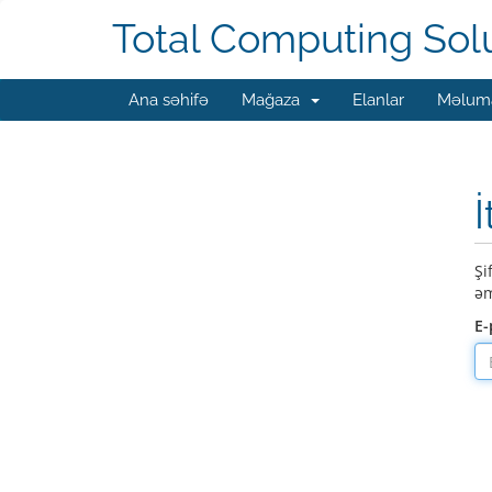
Total Computing Sol
Ana səhifə
Mağaza
Elanlar
Məluma
İ
Şi
əm
E-