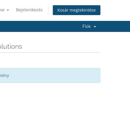
yar
Bejelentkezés
Kosár megtekintése
Fiók
olutions
emény