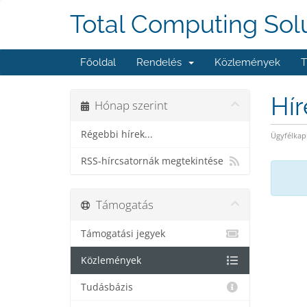
Total Computing Sol
Főoldal
Rendelés
Közlemények
T
Hí
Hónap szerint
Régebbi hírek...
Ügyfélkap
RSS-hírcsatornák megtekintése
Támogatás
Támogatási jegyek
Közlemények
Tudásbázis