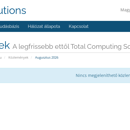
utions
Mag
udásbázis
Hálózat állapota
Kapcsolat
rek
A legfrissebb ettől Total Computing S
u
Közlemények
Augusztus 2026
Nincs megjeleníthető közl