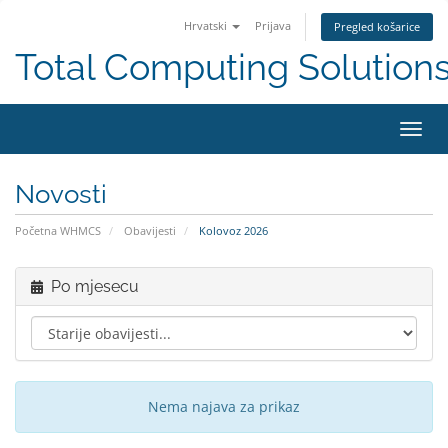
Hrvatski
Prijava
Pregled košarice
Total Computing Solution
Preba
navig
Novosti
Početna WHMCS
Obavijesti
Kolovoz 2026
Po mjesecu
Nema najava za prikaz