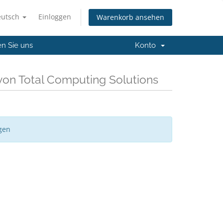
eutsch
Einloggen
Warenkorb ansehen
en Sie uns
Konto
von Total Computing Solutions
gen