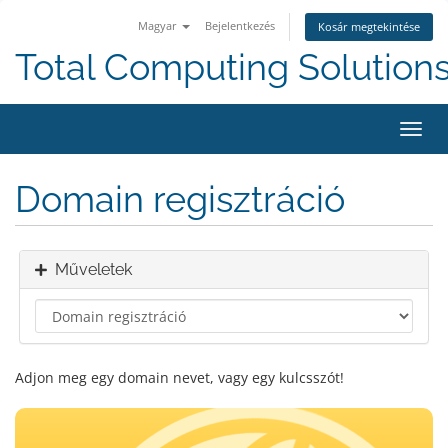
Magyar
Bejelentkezés
Kosár megtekintése
Total Computing Solution
Váltá
a
navig
Domain regisztráció
Műveletek
Adjon meg egy domain nevet, vagy egy kulcsszót!