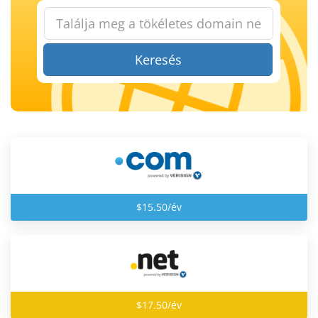
Keresés
$15.50/év
$17.50/év