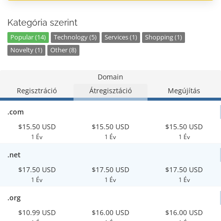
Kategória szerint
Popular (14)
Technology (5)
Services (1)
Shopping (1)
Novelty (1)
Other (8)
Domain
Regisztráció
Átregisztáció
Megújítás
.com
$15.50 USD
$15.50 USD
$15.50 USD
1 Év
1 Év
1 Év
.net
$17.50 USD
$17.50 USD
$17.50 USD
1 Év
1 Év
1 Év
.org
$10.99 USD
$16.00 USD
$16.00 USD