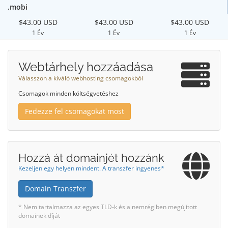
.mobi
$43.00 USD
$43.00 USD
$43.00 USD
1 Év
1 Év
1 Év
Webtárhely hozzáadása
Válasszon a kiváló webhosting csomagokból
Csomagok minden költségvetéshez
Fedezze fel csomagokat most
Hozzá át domainjét hozzánk
Kezeljen egy helyen mindent. A transzfer ingyenes*
Domain Transzfer
* Nem tartalmazza az egyes TLD-k és a nemrégiben megújított
domainek díját