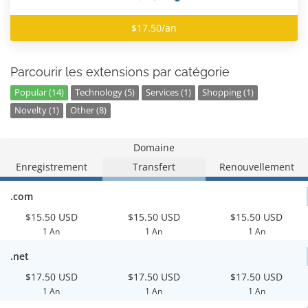
$17.50/an
Parcourir les extensions par catégorie
Popular (14)
Technology (5)
Services (1)
Shopping (1)
Novelty (1)
Other (8)
Domaine
Enregistrement
Transfert
Renouvellement
.com
$15.50 USD
$15.50 USD
$15.50 USD
1 An
1 An
1 An
.net
$17.50 USD
$17.50 USD
$17.50 USD
1 An
1 An
1 An