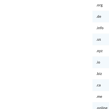
.org
.de
.info
.us
.xyz
.io
.biz
.ca
.me
.online