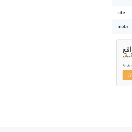
.site
.mobi
قع
لمواقع
يزانية
آن