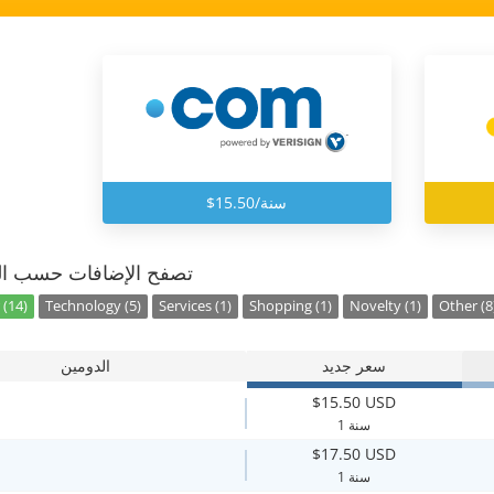
$15.50/سنة
تصفح الإضافات حسب ال
 (14)
Technology (5)
Services (1)
Shopping (1)
Novelty (1)
Other (8
سعر جديد
الدومين
$15.50 USD
1 سنة
$17.50 USD
1 سنة