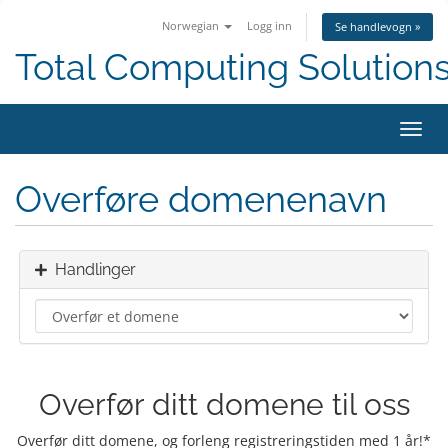
Norwegian
Logg inn
Se handlevogn »
Total Computing Solution
Bytt
navig
Overføre domenenavn
Handlinger
Overfør ditt domene til oss
Overfør ditt domene, og forleng registreringstiden med 1 år!*