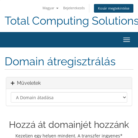
Magyar
Bejelentkezés
Kosár megtekintése
Total Computing Solution
Váltá
a
navig
Domain átregisztrálás
Műveletek
Hozzá át domainjét hozzánk
Kezeljen egy helyen mindent. A transzfer ingyenes*