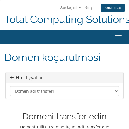
Azerbaijani
Giriş
Səbətə bax
Total Computing Solution
Naviq
keçid
Domen köçürülməsi
Əməliyyatlar
Domeni transfer edin
Domeni 1 illik uzatmaq üçün indi transfer et!*