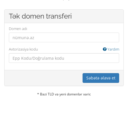
Tək domen transferi
Domen adı
Avtorizasiya kodu
Yardım
Səbətə əlavə et
* Bəzi TLD və yeni domenlər xaric