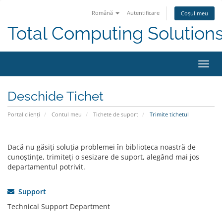
Română
Autentificare
Coșul meu
Total Computing Solution
Navi
Toggl
Deschide Tichet
Portal clienți
Contul meu
Tichete de suport
Trimite tichetul
Dacă nu găsiți soluția problemei în biblioteca noastră de
cunoștințe, trimiteți o sesizare de suport, alegând mai jos
departamentul potrivit.
Support
Technical Support Department