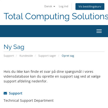
Dansk
Log ind
Vis bestillingskurv
Total Computing Solution
Skift
navig
Ny Sag
Support
Kundeside
Support sager
Opret sag
Hvis du ikke kan finde et svar på dine spørgsmål i vores
vidensdatabase kan du oprette en support sag ved at vælge
support afdeling nedenfor.
Support
Technical Support Department