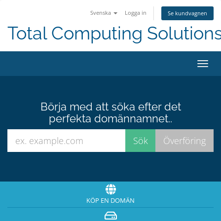
Svenska
Logga in
Se kundvagnen
Total Computing Solution
Växla
navig
Börja med att söka efter det
perfekta domännamnet..
KÖP EN DOMÄN