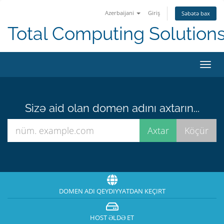
Azerbaijani
Giriş
Səbətə bax
Total Computing Solution
Naviq
keçid
Sizə aid olan domen adını axtarın...
DOMEN ADI QEYDIYYATDAN KEÇIRT
HOST ƏLDƏ ET