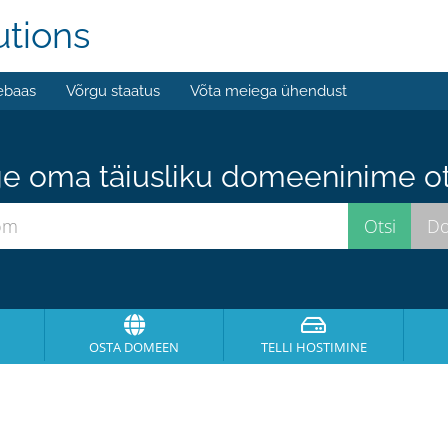
utions
ebaas
Võrgu staatus
Võta meiega ühendust
e oma täiusliku domeeninime ots
OSTA DOMEEN
TELLI HOSTIMINE