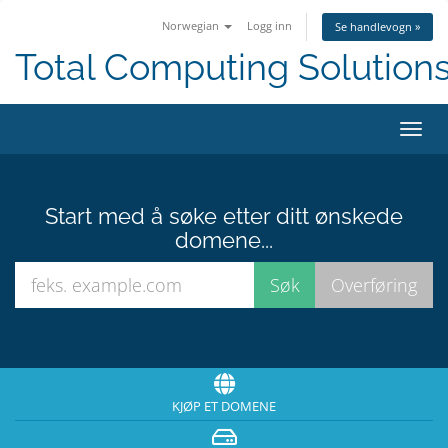
Norwegian
Logg inn
Se handlevogn »
Total Computing Solution
Bytt
navig
Start med å søke etter ditt ønskede
domene...
KJØP ET DOMENE