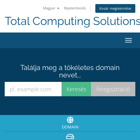
Magyar
Bejelentkezés
Kosár megtekintése
Total Computing Solution
Váltá
a
navig
Találja meg a tökéletes domain
nevet...
DOMAIN