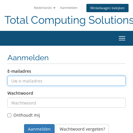
Nederlands
Aanmelden
Winkelwagen bekijken
Total Computing Solution
Navig
in-/u
Aanmelden
E-mailadres
Wachtwoord
Onthoudt mij
Wachtwoord vergeten?