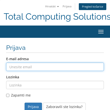
Hrvatski
Prijava
Pregled košarice
Total Computing Solution
Preba
navig
Prijava
E-mail adresa
Lozinka
Zapamti me
Zaboravili ste lozinku?