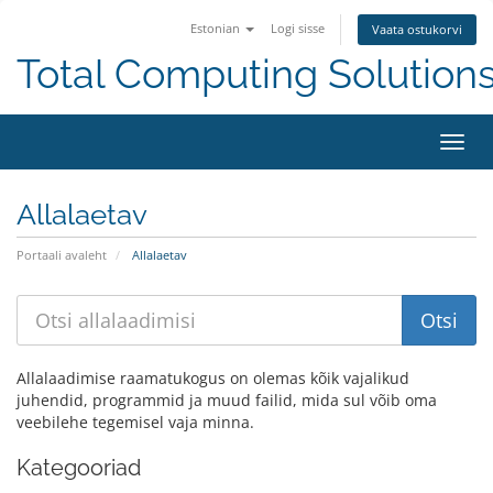
Estonian
Logi sisse
Vaata ostukorvi
Total Computing Solution
Lülit
navig
Allalaetav
Portaali avaleht
Allalaetav
Allalaadimise raamatukogus on olemas kõik vajalikud
juhendid, programmid ja muud failid, mida sul võib oma
veebilehe tegemisel vaja minna.
Kategooriad