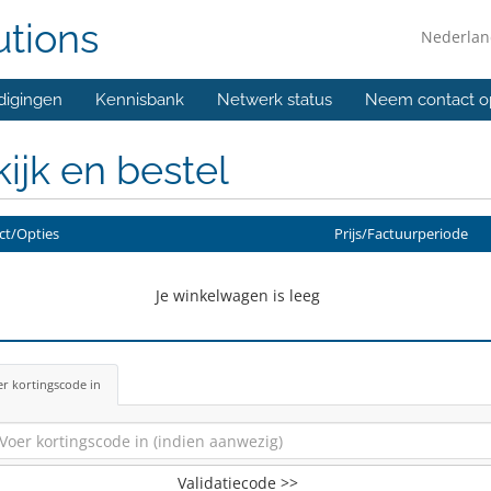
utions
Nederla
digingen
Kennisbank
Netwerk status
Neem contact o
ijk en bestel
ct/Opties
Prijs/Factuurperiode
Je winkelwagen is leeg
r kortingscode in
Validatiecode >>