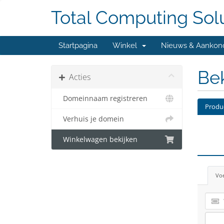
Total Computing Sol
Startpagina
Winkel
Nieuws & Aankon
Bek
Acties
Domeinnaam registreren
Produ
Verhuis je domein
Winkelwagen bekijken
Voe