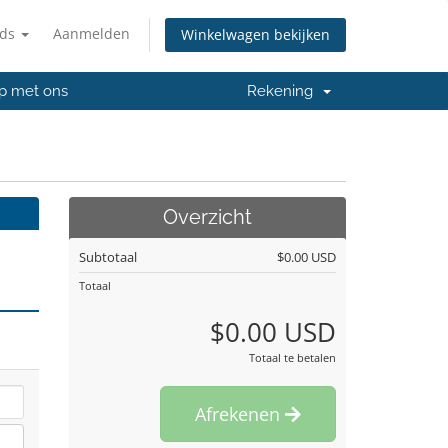
nds
Aanmelden
Winkelwagen bekijken
p met ons
Rekening
Overzicht
Subtotaal
$0.00 USD
Totaal
$0.00 USD
Totaal te betalen
Afrekenen